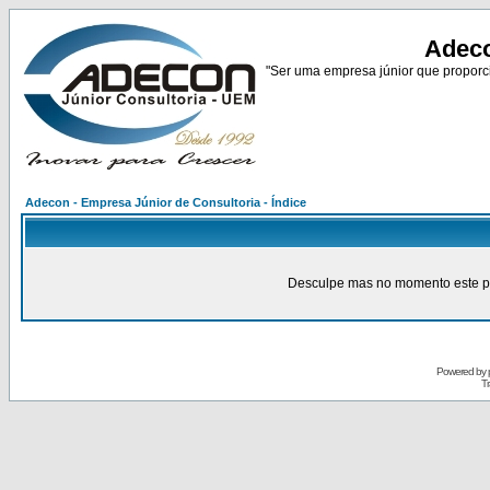
Adeco
"Ser uma empresa júnior que proporci
Adecon - Empresa Júnior de Consultoria - Índice
Desculpe mas no momento este pain
Powered by
Tr