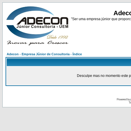
Adeco
"Ser uma empresa júnior que proporci
Adecon - Empresa Júnior de Consultoria - Índice
Desculpe mas no momento este pain
Powered by
Tr