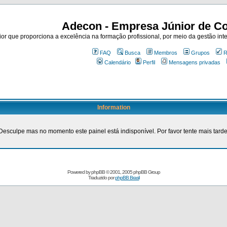
Adecon - Empresa Júnior de Co
r que proporciona a excelência na formação profissional, por meio da gestão inte
FAQ
Busca
Membros
Grupos
R
Calendário
Perfil
Mensagens privadas
Information
Desculpe mas no momento este painel está indisponível. Por favor tente mais tarde
Powered by
phpBB
© 2001, 2005 phpBB Group
Traduzido por
phpBB Brasil