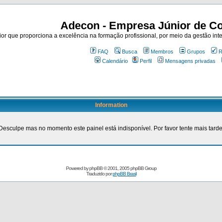
Adecon - Empresa Júnior de Co
r que proporciona a excelência na formação profissional, por meio da gestão inte
FAQ
Busca
Membros
Grupos
R
Calendário
Perfil
Mensagens privadas
Information
Desculpe mas no momento este painel está indisponível. Por favor tente mais tarde
Powered by
phpBB
© 2001, 2005 phpBB Group
Traduzido por
phpBB Brasil