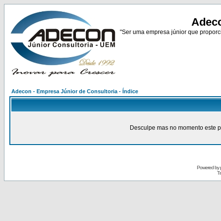
Adeco
"Ser uma empresa júnior que proporci
Adecon - Empresa Júnior de Consultoria - Índice
Desculpe mas no momento este pain
Powered by
Tr