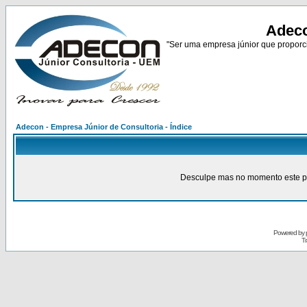
Adeco
"Ser uma empresa júnior que proporci
Adecon - Empresa Júnior de Consultoria - Índice
Desculpe mas no momento este pain
Powered by
Tr