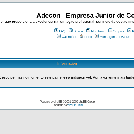
Adecon - Empresa Júnior de Co
r que proporciona a excelência na formação profissional, por meio da gestão inte
FAQ
Busca
Membros
Grupos
R
Calendário
Perfil
Mensagens privadas
Information
Desculpe mas no momento este painel está indisponível. Por favor tente mais tarde
Powered by
phpBB
© 2001, 2005 phpBB Group
Traduzido por
phpBB Brasil