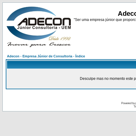
Adeco
"Ser uma empresa júnior que proporci
Adecon - Empresa Júnior de Consultoria - Índice
Desculpe mas no momento este pain
Powered by
Tr