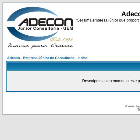
Adeco
"Ser uma empresa júnior que proporci
Adecon - Empresa Júnior de Consultoria - Índice
Desculpe mas no momento este pain
Powered by
Tr