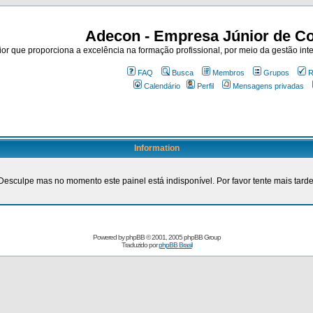
Adecon - Empresa Júnior de Co
r que proporciona a excelência na formação profissional, por meio da gestão inte
FAQ
Busca
Membros
Grupos
R
Calendário
Perfil
Mensagens privadas
Information
Desculpe mas no momento este painel está indisponível. Por favor tente mais tarde
Powered by
phpBB
© 2001, 2005 phpBB Group
Traduzido por
phpBB Brasil