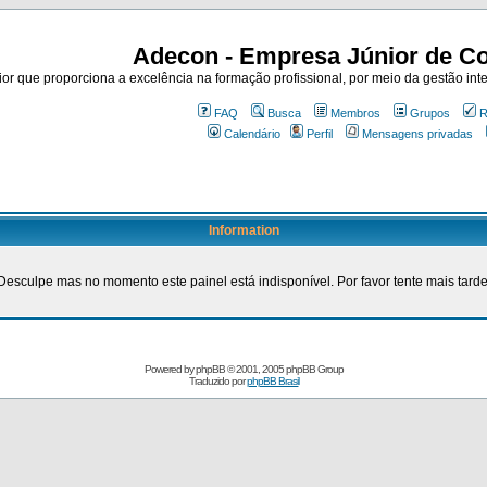
Adecon - Empresa Júnior de Co
r que proporciona a excelência na formação profissional, por meio da gestão inte
FAQ
Busca
Membros
Grupos
R
Calendário
Perfil
Mensagens privadas
Information
Desculpe mas no momento este painel está indisponível. Por favor tente mais tarde
Powered by
phpBB
© 2001, 2005 phpBB Group
Traduzido por
phpBB Brasil