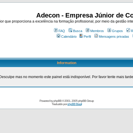
Adecon - Empresa Júnior de Co
r que proporciona a excelência na formação profissional, por meio da gestão inte
FAQ
Busca
Membros
Grupos
R
Calendário
Perfil
Mensagens privadas
Information
Desculpe mas no momento este painel está indisponível. Por favor tente mais tarde
Powered by
phpBB
© 2001, 2005 phpBB Group
Traduzido por
phpBB Brasil