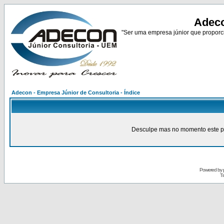
Adeco
"Ser uma empresa júnior que proporci
Adecon - Empresa Júnior de Consultoria - Índice
Desculpe mas no momento este pain
Powered by
Tr