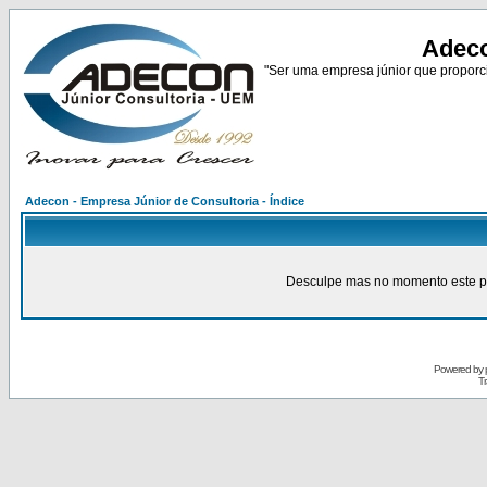
Adeco
"Ser uma empresa júnior que proporci
Adecon - Empresa Júnior de Consultoria - Índice
Desculpe mas no momento este pain
Powered by
Tr