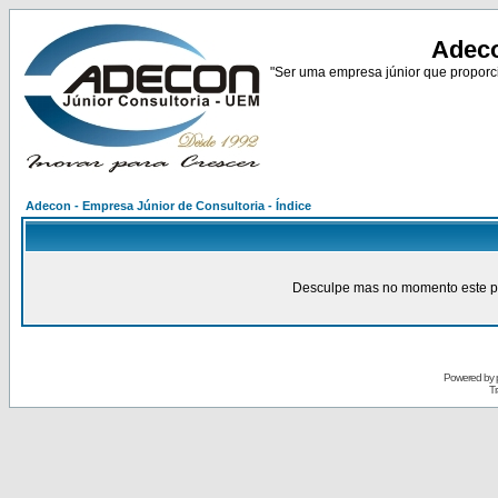
Adeco
"Ser uma empresa júnior que proporci
Adecon - Empresa Júnior de Consultoria - Índice
Desculpe mas no momento este pain
Powered by
Tr