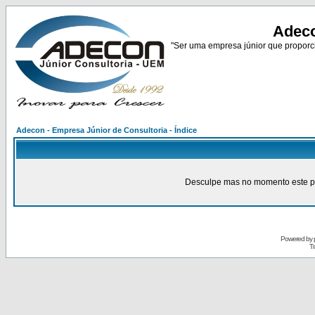
Adeco
"Ser uma empresa júnior que proporci
Adecon - Empresa Júnior de Consultoria - Índice
Desculpe mas no momento este pain
Powered by
Tr