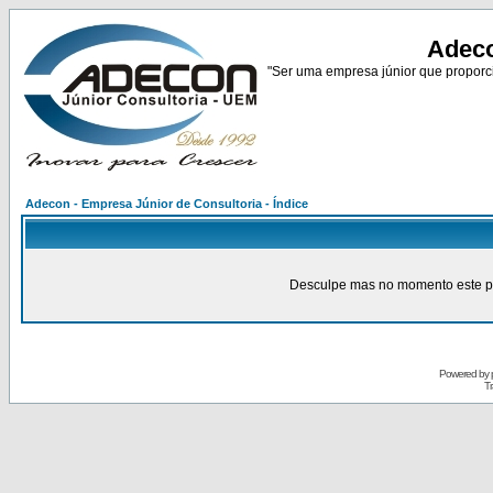
Adeco
"Ser uma empresa júnior que proporci
Adecon - Empresa Júnior de Consultoria - Índice
Desculpe mas no momento este pain
Powered by
Tr