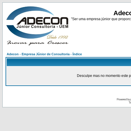
Adeco
"Ser uma empresa júnior que proporci
Adecon - Empresa Júnior de Consultoria - Índice
Desculpe mas no momento este pain
Powered by
Tr