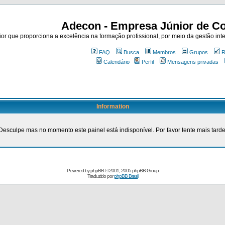
Adecon - Empresa Júnior de Co
r que proporciona a excelência na formação profissional, por meio da gestão inte
FAQ
Busca
Membros
Grupos
R
Calendário
Perfil
Mensagens privadas
Information
Desculpe mas no momento este painel está indisponível. Por favor tente mais tarde
Powered by
phpBB
© 2001, 2005 phpBB Group
Traduzido por
phpBB Brasil