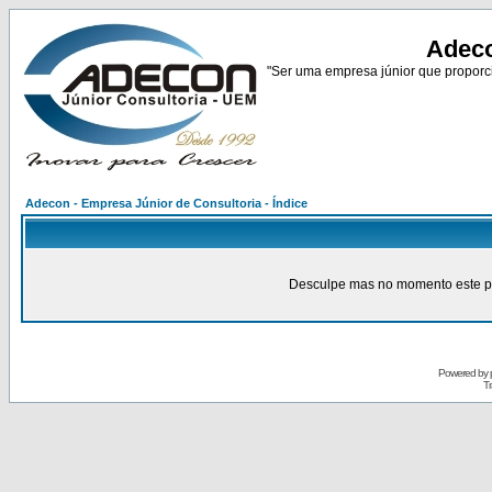
Adeco
"Ser uma empresa júnior que proporci
Adecon - Empresa Júnior de Consultoria - Índice
Desculpe mas no momento este pain
Powered by
Tr