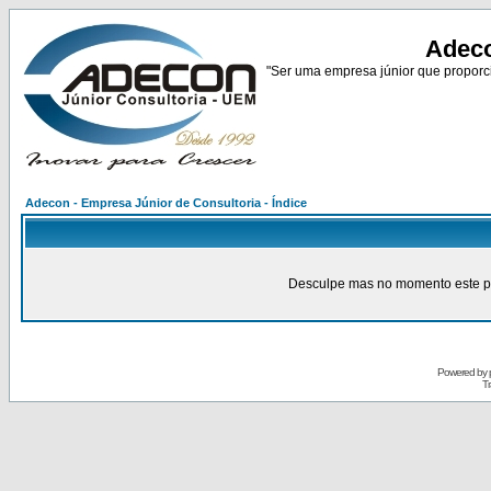
Adeco
"Ser uma empresa júnior que proporci
Adecon - Empresa Júnior de Consultoria - Índice
Desculpe mas no momento este pain
Powered by
Tr