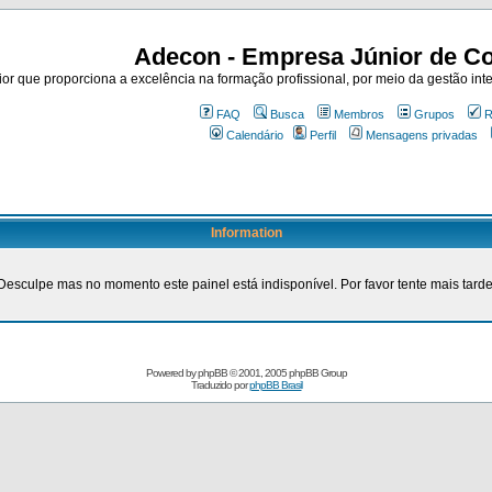
Adecon - Empresa Júnior de Co
r que proporciona a excelência na formação profissional, por meio da gestão inte
FAQ
Busca
Membros
Grupos
R
Calendário
Perfil
Mensagens privadas
Information
Desculpe mas no momento este painel está indisponível. Por favor tente mais tarde
Powered by
phpBB
© 2001, 2005 phpBB Group
Traduzido por
phpBB Brasil