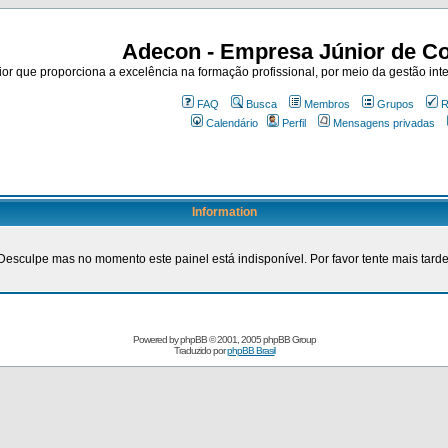
Adecon - Empresa Júnior de Co
r que proporciona a excelência na formação profissional, por meio da gestão inte
FAQ
Busca
Membros
Grupos
R
Calendário
Perfil
Mensagens privadas
Information
Desculpe mas no momento este painel está indisponível. Por favor tente mais tarde
Powered by
phpBB
© 2001, 2005 phpBB Group
Traduzido por
phpBB Brasil