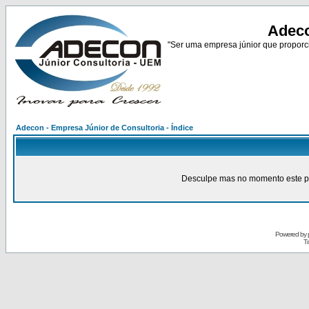
Adeco
"Ser uma empresa júnior que proporci
Adecon - Empresa Júnior de Consultoria - Índice
Desculpe mas no momento este pain
Powered by
Tr