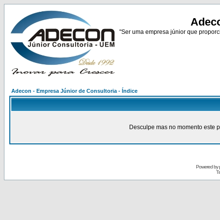
Adeco
"Ser uma empresa júnior que proporci
Adecon - Empresa Júnior de Consultoria - Índice
Desculpe mas no momento este pain
Powered by
Tr