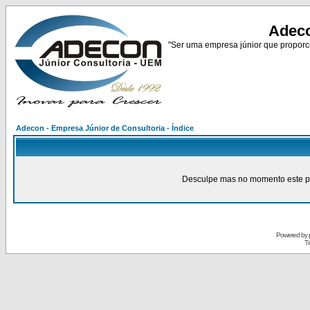
Adeco
"Ser uma empresa júnior que proporci
Adecon - Empresa Júnior de Consultoria - Índice
Desculpe mas no momento este pain
Powered by
Tr