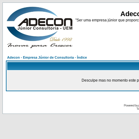
Adeco
"Ser uma empresa júnior que proporci
Adecon - Empresa Júnior de Consultoria - Índice
Desculpe mas no momento este pain
Powered by
Tr