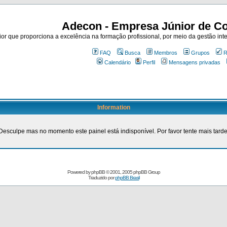
Adecon - Empresa Júnior de Co
r que proporciona a excelência na formação profissional, por meio da gestão inte
FAQ
Busca
Membros
Grupos
R
Calendário
Perfil
Mensagens privadas
Information
Desculpe mas no momento este painel está indisponível. Por favor tente mais tarde
Powered by
phpBB
© 2001, 2005 phpBB Group
Traduzido por
phpBB Brasil