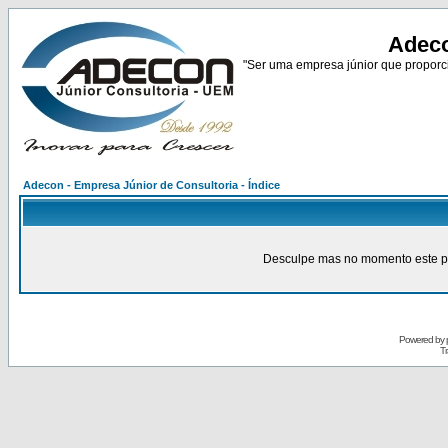
Adeco
"Ser uma empresa júnior que proporci
Adecon - Empresa Júnior de Consultoria - Índice
Desculpe mas no momento este pain
Powered by
Tr