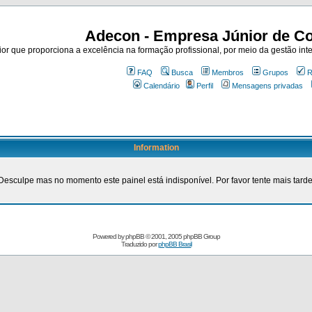
Adecon - Empresa Júnior de Co
r que proporciona a excelência na formação profissional, por meio da gestão inte
FAQ
Busca
Membros
Grupos
R
Calendário
Perfil
Mensagens privadas
Information
Desculpe mas no momento este painel está indisponível. Por favor tente mais tarde
Powered by
phpBB
© 2001, 2005 phpBB Group
Traduzido por
phpBB Brasil