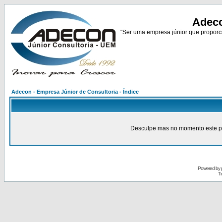
Adeco
"Ser uma empresa júnior que proporci
Adecon - Empresa Júnior de Consultoria - Índice
Desculpe mas no momento este pain
Powered by
Tr