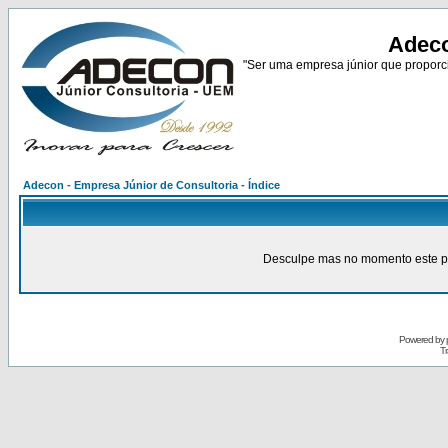
Adeco
"Ser uma empresa júnior que proporci
Adecon - Empresa Júnior de Consultoria - Índice
Desculpe mas no momento este pain
Powered by
Tr