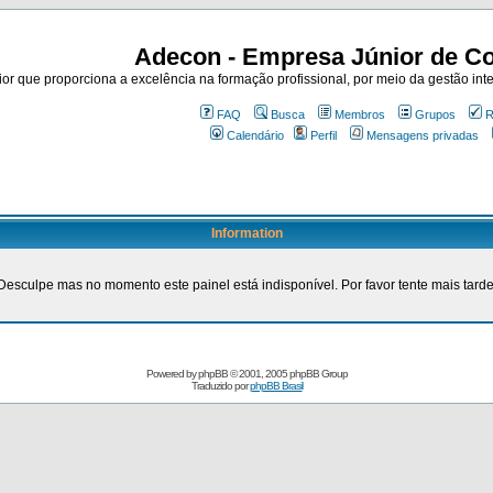
Adecon - Empresa Júnior de Co
r que proporciona a excelência na formação profissional, por meio da gestão inte
FAQ
Busca
Membros
Grupos
R
Calendário
Perfil
Mensagens privadas
Information
Desculpe mas no momento este painel está indisponível. Por favor tente mais tarde
Powered by
phpBB
© 2001, 2005 phpBB Group
Traduzido por
phpBB Brasil