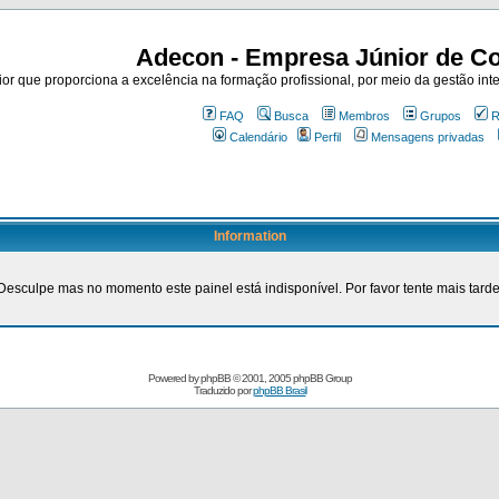
Adecon - Empresa Júnior de Co
r que proporciona a excelência na formação profissional, por meio da gestão inte
FAQ
Busca
Membros
Grupos
R
Calendário
Perfil
Mensagens privadas
Information
Desculpe mas no momento este painel está indisponível. Por favor tente mais tarde
Powered by
phpBB
© 2001, 2005 phpBB Group
Traduzido por
phpBB Brasil