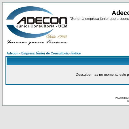
Adeco
"Ser uma empresa júnior que proporci
Adecon - Empresa Júnior de Consultoria - Índice
Desculpe mas no momento este pain
Powered by
Tr