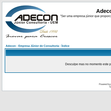
Adeco
"Ser uma empresa júnior que proporci
Adecon - Empresa Júnior de Consultoria - Índice
Desculpe mas no momento este pain
Powered by
Tr