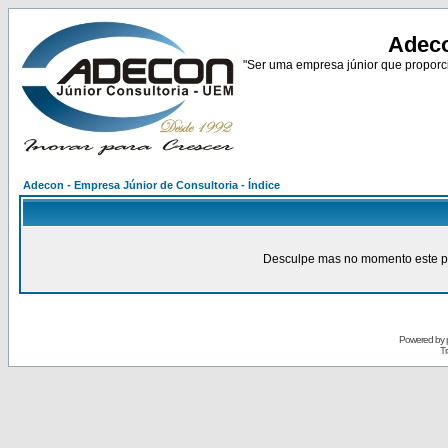
Adeco
"Ser uma empresa júnior que proporci
Adecon - Empresa Júnior de Consultoria - Índice
Desculpe mas no momento este pain
Powered by
Tr