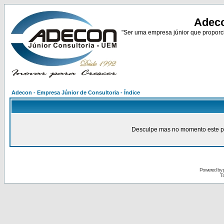
Adeco
"Ser uma empresa júnior que proporci
Adecon - Empresa Júnior de Consultoria - Índice
Desculpe mas no momento este pain
Powered by
Tr