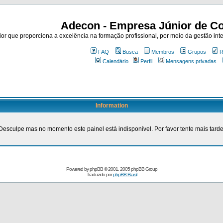
Adecon - Empresa Júnior de Co
r que proporciona a excelência na formação profissional, por meio da gestão inte
FAQ
Busca
Membros
Grupos
R
Calendário
Perfil
Mensagens privadas
Information
Desculpe mas no momento este painel está indisponível. Por favor tente mais tarde
Powered by
phpBB
© 2001, 2005 phpBB Group
Traduzido por
phpBB Brasil