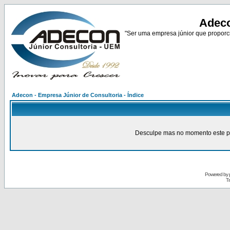
Adeco
"Ser uma empresa júnior que proporci
Adecon - Empresa Júnior de Consultoria - Índice
Desculpe mas no momento este pain
Powered by
Tr