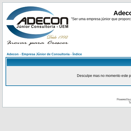
Adeco
"Ser uma empresa júnior que proporci
Adecon - Empresa Júnior de Consultoria - Índice
Desculpe mas no momento este pain
Powered by
Tr