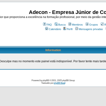
Adecon - Empresa Júnior de Co
r que proporciona a excelência na formação profissional, por meio da gestão inte
FAQ
Busca
Membros
Grupos
R
Calendário
Perfil
Mensagens privadas
Information
Desculpe mas no momento este painel está indisponível. Por favor tente mais tarde
Powered by
phpBB
© 2001, 2005 phpBB Group
Traduzido por
phpBB Brasil