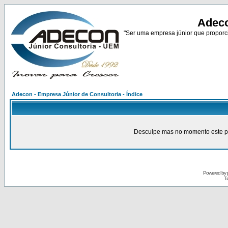
Adeco
"Ser uma empresa júnior que proporci
Adecon - Empresa Júnior de Consultoria - Índice
Desculpe mas no momento este pain
Powered by
Tr