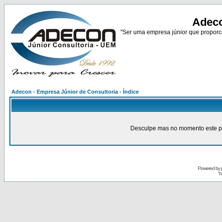
Adeco
"Ser uma empresa júnior que proporci
Adecon - Empresa Júnior de Consultoria - Índice
Desculpe mas no momento este pain
Powered by
Tr