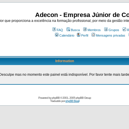
Adecon - Empresa Júnior de Co
r que proporciona a excelência na formação profissional, por meio da gestão inte
FAQ
Busca
Membros
Grupos
R
Calendário
Perfil
Mensagens privadas
Information
Desculpe mas no momento este painel está indisponível. Por favor tente mais tarde
Powered by
phpBB
© 2001, 2005 phpBB Group
Traduzido por
phpBB Brasil