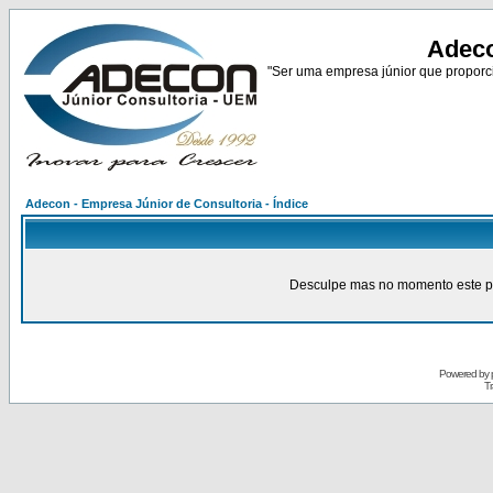
Adeco
"Ser uma empresa júnior que proporci
Adecon - Empresa Júnior de Consultoria - Índice
Desculpe mas no momento este pain
Powered by
Tr