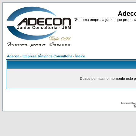
Adeco
"Ser uma empresa júnior que proporci
Adecon - Empresa Júnior de Consultoria - Índice
Desculpe mas no momento este pain
Powered by
Tr