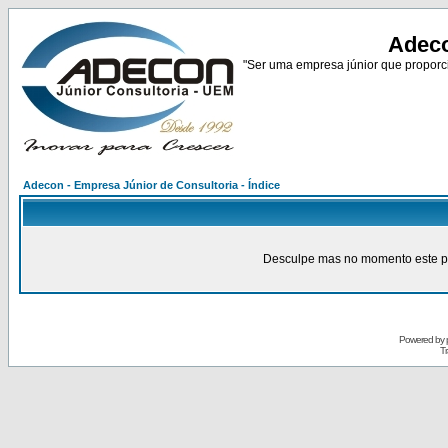
Adeco
"Ser uma empresa júnior que proporci
Adecon - Empresa Júnior de Consultoria - Índice
Desculpe mas no momento este pain
Powered by
Tr