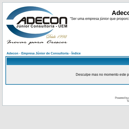
Adeco
"Ser uma empresa júnior que proporci
Adecon - Empresa Júnior de Consultoria - Índice
Desculpe mas no momento este pain
Powered by
Tr