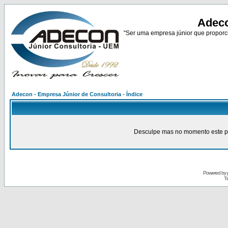
Adeco
"Ser uma empresa júnior que proporci
Adecon - Empresa Júnior de Consultoria - Índice
Desculpe mas no momento este pain
Powered by
Tr